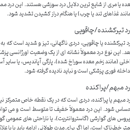
ده یا مری از شایع ترین دلایل درد سوزشی هستند. این درد
انند غذاهای تند یا چرب) یا هنگام دراز کشیدن تشدید شود.
د تیرکشنده/چاقویی
د تیرکشنده یا چاقویی، دردی ناگهانی، تیز و شدید است که به
د. این نوع درد معمولاً نشانه ای از یک وضعیت اورژانسی پز
خلی (مانند زخم معده سوراخ شده)، پارگی آپاندیس، یا سایر آ
اخله فوری پزشکی است و نباید نادیده گرفته شود.
د مبهم/پراکنده
د مبهم یا پراکنده، دردی است که در یک نقطه خاص متمرکز 
ساس شود. این درد معمولاً خفیف تا متوسط است و می توا
روس های گوارشی (گاستروانتریت)، یا ناراحتی های عمومی گوا
تر خطرناک است، اما اگر برای مدت طولانی ادامه یابد یا با علائ