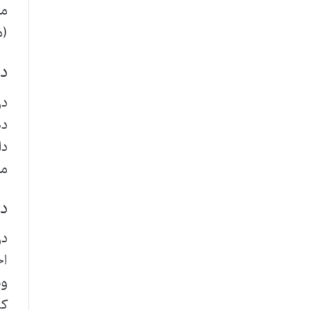
مع
(م
در
در
ده
دا
مد
در
در
اح
وی
کم