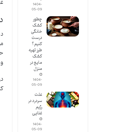
عل
1404-
05-09
د
چطور
کشک
خانگی
دل
درست
می
کنیم؟
طرز تهیه
حی
کشک
و 
مایع در
منزل
در
1404-
05-09
کر
علت
سردرد در
رژیم
غذایی
1404-
05-09