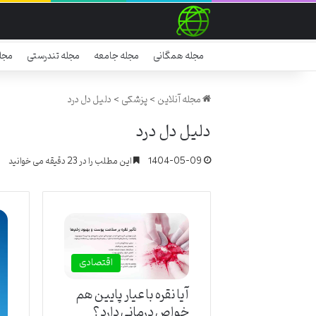
مجله همگانی
مجله جامعه
مجله تندرستی
مجل
مجله آنلاین
>
پزشکی
>
دلیل دل درد
دلیل دل درد
1404-05-09
این مطلب را در 23 دقیقه می خوانید
اقتصادی
آیا نقره با عیار پایین هم
خواص درمانی دارد؟