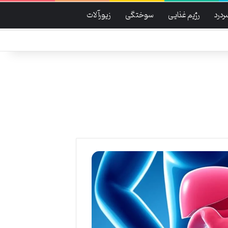
ردرد
رژیم غذایی
سوختگی
زیورآلات