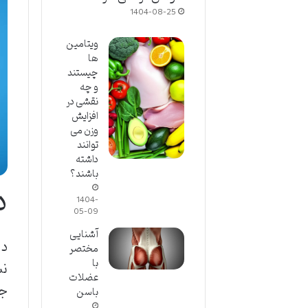
1404-08-25
ویتامین
ها
چیستند
و چه
نقشی در
افزایش
وزن می
توانند
داشته
باشند؟
د
1404-
05-09
آشنایی
دل
مختصر
با
نش
عضلات
جم
باسن