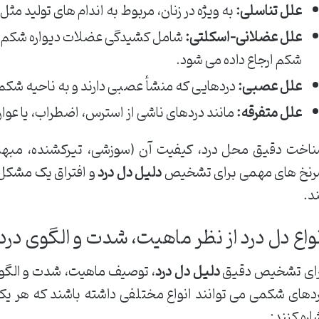
علل تناسلی:
به ویژه در زنان، مربوط به اندام های تولید مثل
علل عضلانی-اسکلتی:
شامل کشیدگی عضلات دیواره شکم یا
شکم ارجاع داده می شود.
علل عصبی:
دردهایی که منشأ عصبی دارند و به ناحیه شکم ا
علل متفرقه:
مانند دردهای ناشی از استرس، اضطراب، یا عوا
اخت دقیق محل درد، کیفیت آن (سوزشی، تیرکشنده، مبهم)
نخ های مهمی برای تشخیص
دلیل دل درد
و افتراق یک مشکل 
د.
نواع دل درد از نظر ماهیت، شدت و الگوی درد
ای تشخیص دقیق
دلیل دل درد
، توصیف ماهیت، شدت و الگوی
دهای شکمی می توانند انواع مختلفی داشته باشند که هر 
اره کنند: