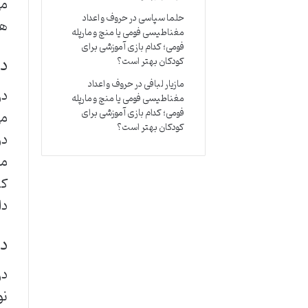
می
حلما سپاسی
در
حروف و اعداد
هش
مغناطیسی فومی یا منچ و مارپله
فومی؛ کدام بازی آموزشی برای
در
کودکان بهتر است؟
مازیار لبافی
در
حروف و اعداد
در
مغناطیسی فومی یا منچ و مارپله
فومی؛ کدام بازی آموزشی برای
می
کودکان بهتر است؟
دو
ما
کل
دا
د
در