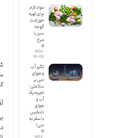
مواد لازم
برای تهیه
خورشت
گوجه
سبز با
مرغ
1404-
05-09
شن
تاثیر آب
سر
و هوای
دبی بر
کن
سلامتی :
تجربه یک
ا
آب و
هوای
دلنشین
بر
با سفر به
دبی!
در
اش
1403-