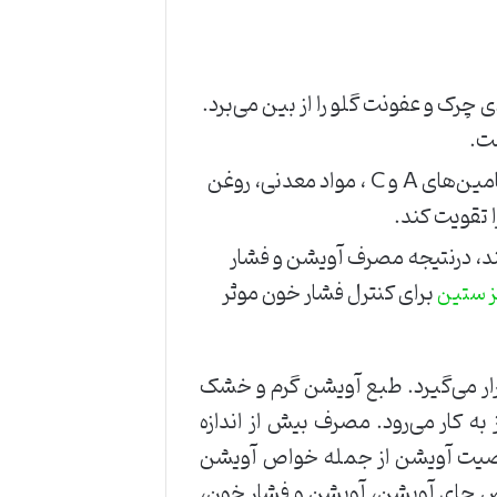
 چرک و عفونت گلو را از بین می‌برد.
ست.
از دیگر خواص آویشن که برای تقویت سیستم ایمنی بدن مفید است، سرشار بودن آویشن از ویتامین‌‌های A و C ، مواد معدنی، روغن
 تقویت کند.
کند، درنتیجه مصرف آویشن و فشار
برای کنترل فشار خون موثر
 ستین
ار می‌گیرد. طبع آویشن گرم و خشک
به کار می‌رود. مصرف بیش از اندازه
 خاصیت آویشن از جمله خواص آویشن
ص چای آویشن، آویشن و فشار خون،