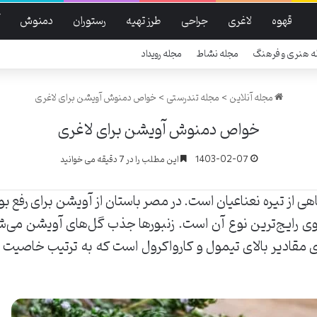
قهوه
لاغری
جراحی
طرز تهیه
رستوران
دمنوش
ه هنری و فرهنگ
مجله نشاط
مجله رویداد
مجله آنلاین
>
مجله تندرستی
>
خواص دمنوش آویشن برای لاغری
خواص دمنوش آویشن برای لاغری
1403-02-07
این مطلب را در 7 دقیقه می خوانید
 از تیره نعناعیان است. در مصر باستان از آویشن برای رفع بو
سوی رایج‌ترین نوع آن است. زنبور‌ها جذب گل‌های آویشن م
ادیر بالای تیمول و کارواکرول است که به ترتیب خاصیت ضد