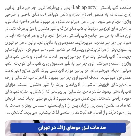
مقدمه لابیاپلاستی (Labiaplasty) یکی از پرطرفدارترین جراحی‌های زیبایی
زنان است که به منظور اصلاح اندازه و شکل لابیاها (لبه‌های داخلی و خارجی
واژن) انجام می‌شود. این عمل می‌تواند علاوه بر بهبود ظاهر ناحیه تناسلی،
ناراحتی‌های فیزیکی مرتبط با لابیاهای بزرگ یا غیر متقارن را نیز برطرف کند. در
این مقاله به بررسی جامع لابیاپلاستی، مراحل انجام آن و هر آنچه که باید در
مورد این جراحی بدانید، می‌پردازیم. همچنین به دلایل انجام این عمل در تهران
به عنوان یکی از مراکز پزشکی پیشرفته در کشور اشاره خواهیم کرد. لابیاپلاستی
چیست؟ لابیاپلاستی یک نوع جراحی زیبایی است که اندازه و شکل لابیاهای
واژن را اصلاح می‌کند. این جراحی به‌طور معمول روی لابیاهای کوچک (لابیا
مینور) انجام می‌شود، اما در برخی موارد لابیاهای بزرگ (لابیا ماژور) نیز تحت
عمل قرار می‌گیرند. هدف اصلی این جراحی بهبود ظاهر ناحیه تناسلی و رفع
ناراحتی‌های فیزیکی ناشی از لابیاهای بزرگ یا غیر متقارن است. مزایای
لابیاپلاستی بهبود ظاهر ناحیه تناسلی: برای زنانی که از شکل یا اندازه لابیاهای
خود ناراضی هستند، این عمل می‌تواند بهبود قابل توجهی ایجاد کند. افزایش
اعتماد به نفس: بسیاری از زنان پس از لابیاپلاستی احساس بهتری نسبت به
بدن خود دارند و از انجام فعالیت‌های جنسی لذت بیشتری می‌برند. کاهش …